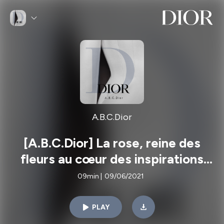
A.B.C.Dior
[A.B.C.Dior] La rose, reine des
fleurs au cœur des inspirations
créatives de Dior
09min
|
09/06/2021
PLAY