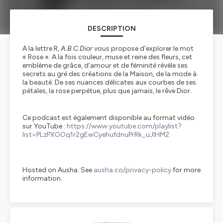
DESCRIPTION
A la lettre R,
A.B.C.Dior
vous propose d’explorer le mot
« Rose ». A la fois couleur, muse et reine des fleurs, cet
emblème de grâce, d’amour et de féminité révèle ses
secrets au gré des créations de la Maison, de la mode à
la beauté. De ses nuances délicates aux courbes de ses
pétales, la rose perpétue, plus que jamais, le rêve Dior.
Ce podcast est également disponible au format vidéo
sur YouTube :
https://www.youtube.com/playlist?
list=PLzPXOOq1r2gEwCyehufdnuPrRk_uJIHM2
Hosted on Ausha. See
ausha.co/privacy-policy
for more
information.