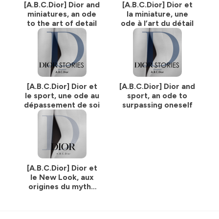
[A.B.C.Dior] Dior and
[A.B.C.Dior] Dior et
miniatures, an ode
la miniature, une
to the art of detail
ode à l’art du détail
Hosted on Ausha. See
ausha.co/privacy-policy
for more
information.
[A.B.C.Dior] Dior et
[A.B.C.Dior] Dior and
le sport, une ode au
sport, an ode to
dépassement de soi
surpassing oneself
[A.B.C.Dior] Dior et
le New Look, aux
origines du mythe
Dior