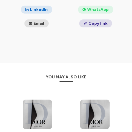
This podcast is also available as a video on YouTube :
https://www.youtube.com/playlist?
LinkedIn
WhatsApp
list=PLzPXOOq1r2gEwCyehufdnuPrRk_uJIHM2
Email
Copy link
A.B.C.Dior vous invite à une parenthèse fascinante, hors
du temps, pour dé-coder l’imaginaire de la maison Dior,
de 1947 à aujourd’hui.
L’étoile, le gris, la toile de Jouy, le cannage, la veste
Bar
,
l’or, le muguet… Autant d’emblèmes du style Dior qui
ont écrit l’histoire de la mode. Anecdotes, créations
iconiques, traditions fétiches et rêves sans limites
ponctuent ces récits d’exception.
Au fil des saisons, cet héritage est revisité par l’énergie
et la vision créatives des différents directeurs
YOU MAY ALSO LIKE
artistiques. De la haute couture aux parfums, ils
réinventent, avec audace, la magie Dior et l’excellence de
ses savoir-faire
.
Un enchantement ludique sous forme d’A.B.C Dior, où
chaque lettre est le début//le préambule d’un symbole à
décrypter, et dont on vous livre les secrets.
Ce podcast est également disponible au format vidéo
sur YouTube :
https://www.youtube.com/playlist?
list=PLzPXOOq1r2gEwCyehufdnuPrRk_uJIHM2