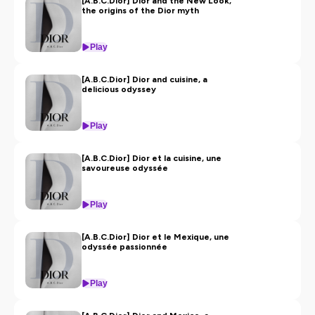
[A.B.C.Dior] Dior and the New Look,
d’un symbole à décrypter, et dont on vous livre
the origins of the Dior myth
les secrets.
Play
Ce podcast est également disponible au format
vidéo sur YouTube :
[A.B.C.Dior] Dior and cuisine, a
https://www.youtube.com/playlist?
delicious odyssey
list=PLzPXOOq1r2gEwCyehufdnuPrRk_uJIHM2
Play
[A.B.C.Dior] Dior et la cuisine, une
savoureuse odyssée
Hosted on Ausha. See
ausha.co/privacy-policy
for more information.
Play
[A.B.C.Dior] Dior et le Mexique, une
odyssée passionnée
Play