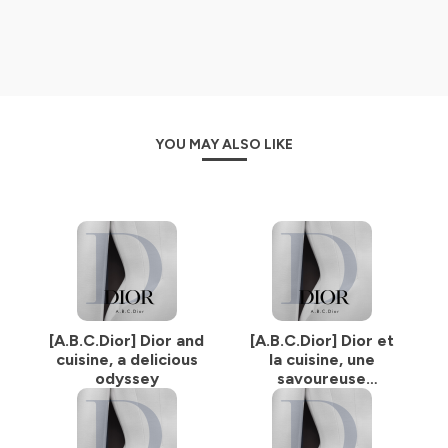
de 1947 à aujourd’hui.
L’étoile, le gris, la toile de Jouy, le cannage, la veste
Bar
,
l’or, le muguet… Autant d’emblèmes du style Dior qui
ont écrit l’histoire de la mode. Anecdotes, créations
iconiques, traditions fétiches et rêves sans limites
ponctuent ces récits d’exception.
Au fil des saisons, cet héritage est revisité par l’énergie
et la vision créatives des différents directeurs
YOU MAY ALSO LIKE
artistiques. De la haute couture aux parfums, ils
réinventent, avec audace, la magie Dior et l’excellence de
ses savoir-faire
.
Un enchantement ludique sous forme d’A.B.C Dior, où
chaque lettre est le début//le préambule d’un symbole à
décrypter, et dont on vous livre les secrets.
Ce podcast est également disponible au format vidéo
sur YouTube :
https://www.youtube.com/playlist?
list=PLzPXOOq1r2gEwCyehufdnuPrRk_uJIHM2
[A.B.C.Dior] Dior and
[A.B.C.Dior] Dior et
cuisine, a delicious
la cuisine, une
odyssey
savoureuse
odyssée
Hosted on Ausha. See
ausha.co/privacy-policy
for more
information.