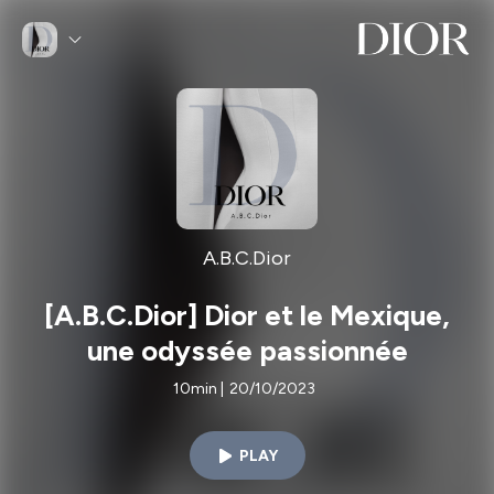
A.B.C.Dior
[A.B.C.Dior] Dior et le Mexique,
une odyssée passionnée
10min
|
20/10/2023
PLAY